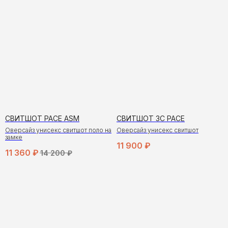
СВИТШОТ PACE ASM
СВИТШОТ 3C PACE
Оверсайз унисекс свитшот поло на
Оверсайз унисекс свитшот
замке
11 900
₽
11 360
₽
14 200
₽