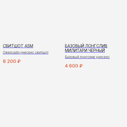
СВИТШОТ ASM
БАЗОВЫЙ ЛОНГСЛИВ
МИЛИТАРИ ЧЕРНЫЙ
Оверсайз унисекс свитшот
Базовый лонгслив унисекс
8 200
₽
4 600
₽