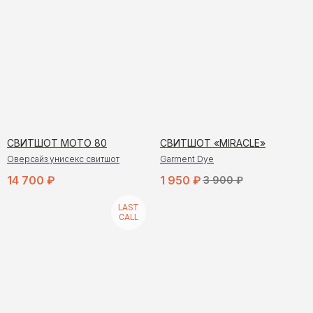
СВИТШОТ МОТО 80
СВИТШОТ «MIRACLE»
Оверсайз унисекс свитшот
Garment Dye
14 700
₽
1 950
₽
3 900
₽
LAST
CALL